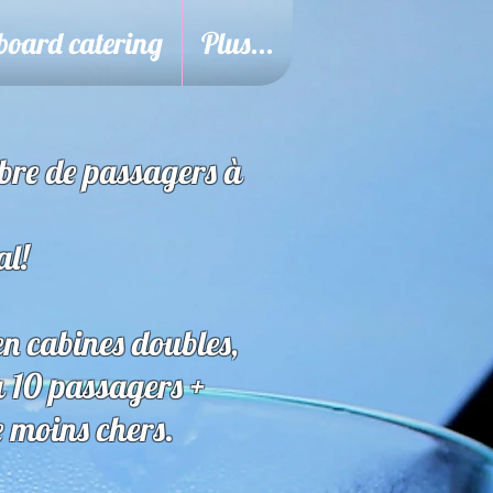
board catering
Plus...
mbre de passagers à
al!
 cabines doubles,
à 10 passagers +
 moins chers.