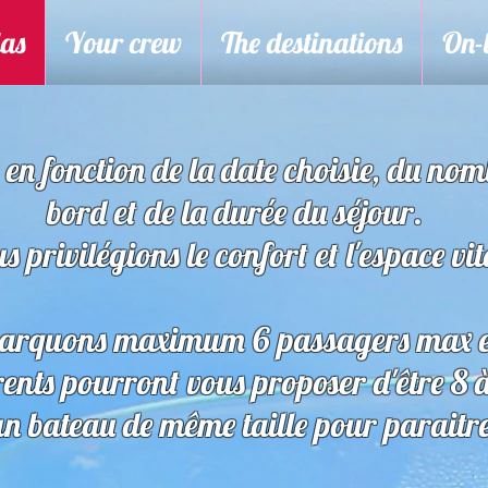
as
Your crew
The destinations
On-
 en fonction de la date choisie, du no
bord et de la durée du séjour.
s privilégions le confort et l'espace vit
barquons maximum 6 passagers max en
rents pourront vous proposer d'être 8 
n bateau de même taille pour paraitre