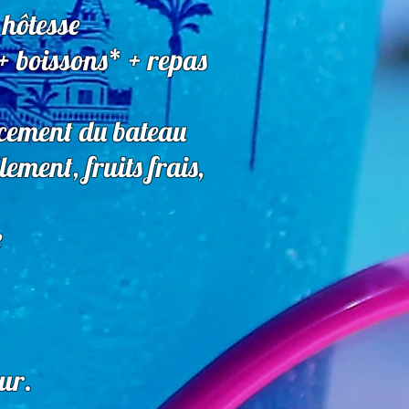
 hôtesse
+ boissons* + repas
lacement du bateau
ment, fruits frais,
e
our.