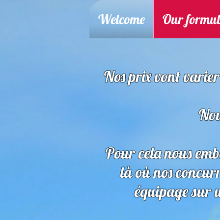
Welcome
Our formul
Nos prix vont varier
Nou
Pour cela nous em
là où nos concur
équipage sur u