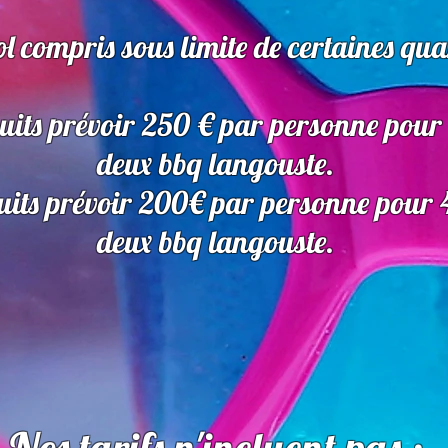
ol compris sous limite de certaines qua
uits prévoir 250 € par personne pour 
deux bbq langouste.
uits prévoir 200€ par personne pour 4
deux bbq langouste.