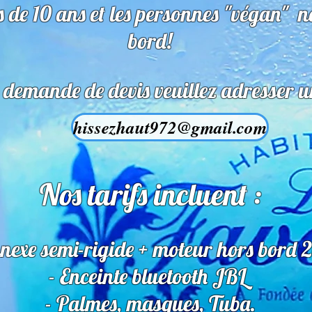
s de 10 ans et les personnes "végan" 
bord!
 demande de devis veuillez adresser u
hissezhaut972@gmail.com
Nos tarifs incluent :
nexe semi-rigide + moteur hors bord 
- Enceinte bluetooth JBL
- Palmes, masques, Tuba.