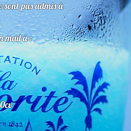
ne sont pas admis à
n mail à :
20cv