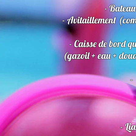
- Bateau
- Avitaillement (com
- Caisse de bord q
(gazoil + eau + doua
-
- Li