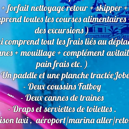
 + forfait nettoyage retour + skipper +
prend toutes les courses alimentaires 
des excursions )
ui comprend tout les frais liés au dép
nes + mouillage + complément avitaille
pain frais etc. )
 Un paddle et une planche tractéeJob
- Deux coussins Fatboy
- Deux cannes de traines
- Draps et serviettes de toilettes .
aison taxi , aéroport/marina aller/ret