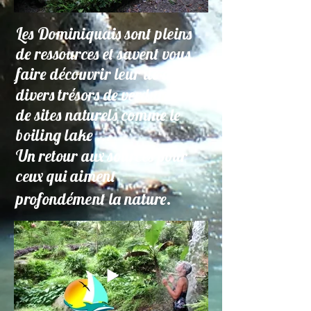
Les Dominiquais sont pleins
de ressources et savent vous
faire découvrir leur île aux
divers trésors de verdure, et
de sites naturels comme le
boiling lake ...
Un retour aux sources pour
ceux qui aiment
profondément la nature.